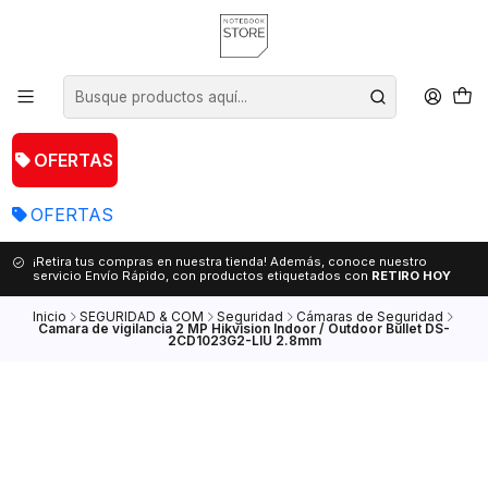
OFERTAS
OFERTAS
¡Retira tus compras en nuestra tienda! Además, conoce nuestro
servicio Envío Rápido, con productos etiquetados con
RETIRO HOY
Inicio
SEGURIDAD & COM
Seguridad
Cámaras de Seguridad
Camara de vigilancia 2 MP Hikvision Indoor / Outdoor Bullet DS-
2CD1023G2-LIU 2.8mm