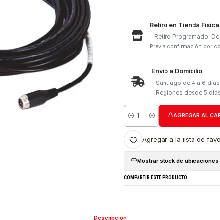
Retiro e
- Retiro
Previa con
Envío a 
- Santia
- Region
Cantidad
Agregar a l
Mostrar stock