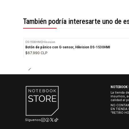
*Todas las imágenes son referenciales.
También podría interesarte uno 
DS-1530HMI
|
Hikvision
Botón de pánico con G-sensor, Hikvision DS-1530HMI
$67.990 CLP
NO