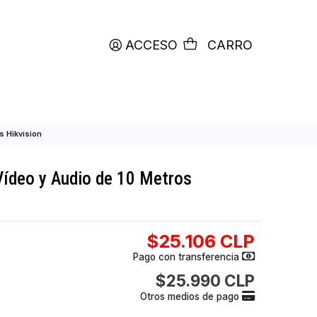
productos etiquetados con
RETIRO HOY
ACCESO
C
udio de 10 Metros Hikvision
ensor de Vídeo y Audio de 10 Metros
$25.106
Pago con transfer
$25.990