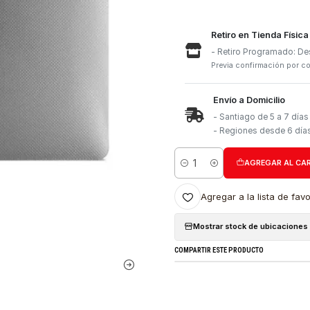
Retiro e
- Retiro
Previa con
Envío a 
- Santia
- Region
Cantidad
Agregar a l
Mostrar stock