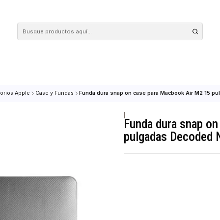
 tus compras en nuestra tienda! Además, conoce nuestro servicio Envío Rápido, con 
Accesorios Apple
Case y Fundas
Funda dura snap on case para Macb
|
Funda dur
pulgadas 