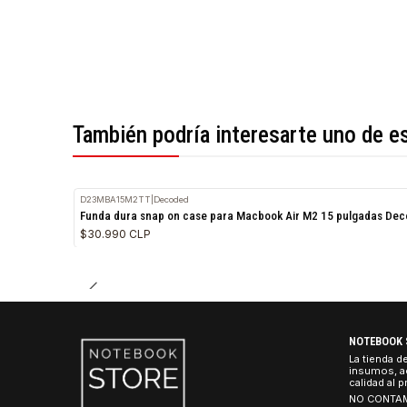
*Todas las imágenes son referenciales.
También podría interesarte uno 
D23MBA15M2TT
|
Decoded
Funda dura snap on case para Macbook Air M2 15 pulg
$30.990 CLP