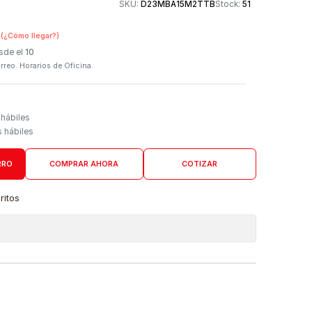
Otros medios de
SKU:
D23MBA15M2TTB
n Tienda Física
(¿Cómo llegar?)
 Programado: Desde el
10
firmación por correo. Horarios de Oficina.
Domicilio
go de 5 a 7 días hábiles
es desde 6 días hábiles
AGREGAR AL CARRO
COMPRAR AHORA
COTIZAR
a lista de favoritos
 de ubicaciones