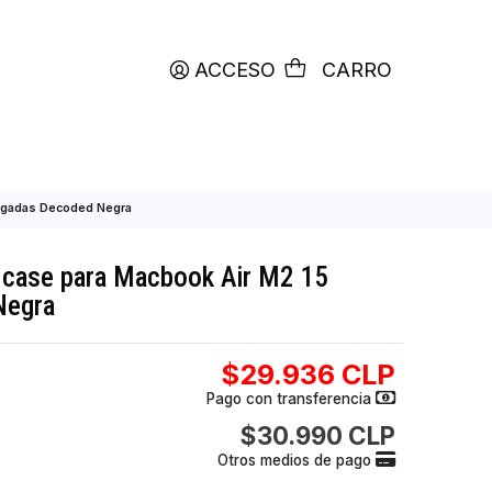
productos etiquetados con
RETIRO HOY
ACCESO
C
ook Air M2 15 pulgadas Decoded Negra
a snap on case para Macbook Air M2 15
Decoded Negra
$29.936
Pago con transfer
$30.990