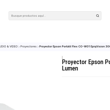
 tus compras en nuestra tienda! Además, conoce nuestro servicio Envío Rápido, con 
nicio
AUDIO & VIDEO
Proyectores
Proyector Epson Portátil Flex CO-
|
Proyector
Lumen