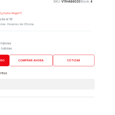
Otros medios de
SKU:
V11HA86020
n Tienda Física
(¿Cómo llegar?)
 Programado: Desde el
10
firmación por correo. Horarios de Oficina.
Domicilio
go de 4 a 6 días hábiles
es desde 5 días hábiles
AGREGAR AL CARRO
COMPRAR AHORA
COTIZAR
a lista de favoritos
 de ubicaciones