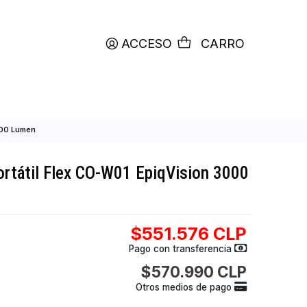
productos etiquetados con
RETIRO HOY
ACCESO
C
W01 EpiqVision 3000 Lumen
 Epson Portátil Flex CO-W01 EpiqVision
$551.576
Pago con transfer
$570.990