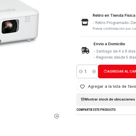
Retiro e
- Retiro
Previa con
Envío a 
- Santia
- Region
Cantidad
Agregar a l
Mostrar stock