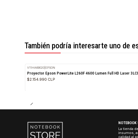
*Todas las imágenes son referenciales.
También podría interesarte uno 
V11HA69020
|
EPSON
Proyector Epson PowerLite L260F 4600 Lumen Full HD L
$2.154.990 CLP