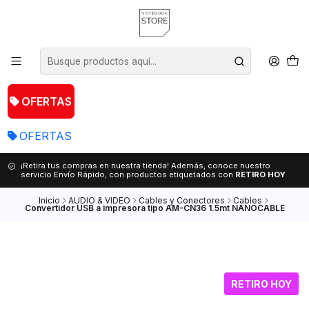
OFERTAS
OFERTAS
¡Retira tus compras en nuestra tienda! Además, conoce nuestro
servicio Envío Rápido, con productos etiquetados con
RETIRO HOY
Inicio
AUDIO & VIDEO
Cables y Conectores
Cables
Convertidor USB a impresora tipo AM-CN36 1.5mt NANOCABLE
RETIRO HOY