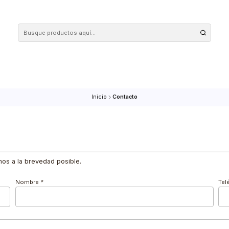
 tus compras en nuestra tienda! Además, conoce nuestro servicio Envío Rápido, con 
Inicio
Contacto
onderemos a la brevedad posible.
Nombre
*