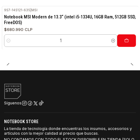
9S7-14S121-635
|
MSI
Notebook MSI Modern de 13.3“ (intel i5-1334U, 16GB Ram, 512GB SSD,
FreeDOS)
$680.990 CLP
Cantidad
Síguenos
NOTEBOOK STORE
La tienda de tecnología donde encuentras los insumos, accesorios y
artículos con la mejor calidad al precio que buscas.
NO CONTAMOS CON TODO EL STOCK DISPONIBLE EN TIENDA (SOLO