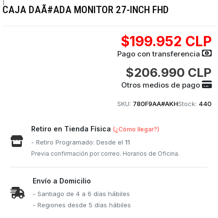
|
CAJA DAÃ#ADA MONITOR 27-INCH FHD
$199.952 CLP
Pago con transferencia
$206.990 CLP
Otros medios de pago
SKU:
780F9AA#AKH
Stock:
440
Retiro en Tienda Física
(¿Cómo llegar?)
- Retiro Programado: Desde el
11
Previa confirmación por correo. Horarios de Oficina.
Envío a Domicilio
- Santiago de 4 a 6 días hábiles
- Regiones desde 5 días hábiles