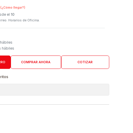
SKU:
11125
n Tienda Física
(¿Cómo llegar?)
 Programado: Desde el
10
firmación por correo. Horarios de Oficina.
Domicilio
go de 3 a 5 días hábiles
es desde 4 días hábiles
AGREGAR AL CARRO
COMPRAR AHORA
COTIZAR
a lista de favoritos
 de ubicaciones
DUCTO