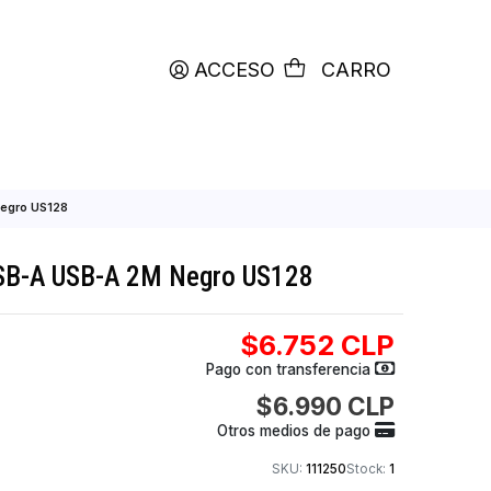
productos etiquetados con
RETIRO HOY
ACCESO
C
SB-A USB-A 2M Negro US128
een 3.0 USB-A USB-A 2M Negro US128
$6.752
Pago con transfer
$6.990
Otros medios de