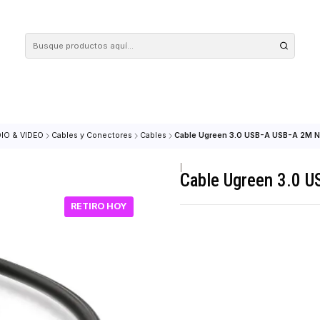
 tus compras en nuestra tienda! Además, conoce nuestro servicio Envío Rápido, con 
cio
AUDIO & VIDEO
Cables y Conectores
Cables
Cable Ugreen 3.0 U
|
Cable Ugr
RETIRO HOY