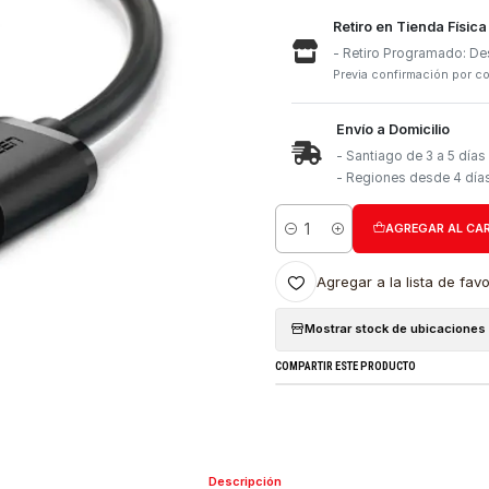
Retiro e
- Retiro
Previa con
Envío a 
- Santia
- Region
Cantidad
Agregar a l
Mostrar stock
COMPARTIR ESTE PRO