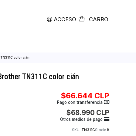
productos etiquetados con
RETIRO HOY
ACCESO
C
de tóner Brother TN311C color cián
e tóner Brother TN311C color cián
$66.644
Pago con transfer
$68.990
Otros medios de