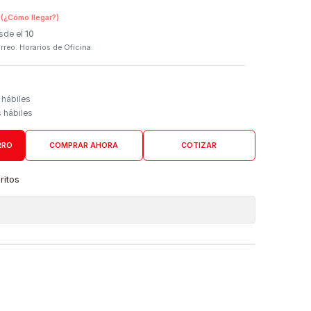
SKU:
TN311C
n Tienda Física
(¿Cómo llegar?)
 Programado: Desde el
10
firmación por correo. Horarios de Oficina.
Domicilio
go de 4 a 6 días hábiles
es desde 5 días hábiles
AGREGAR AL CARRO
COMPRAR AHORA
COTIZAR
a lista de favoritos
 de ubicaciones
DUCTO