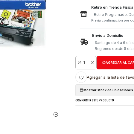
Retiro e
- Retiro
Previa con
Envío a 
- Santia
- Region
Cantidad
Agregar a l
Mostrar stock
COMPARTIR ESTE PRO