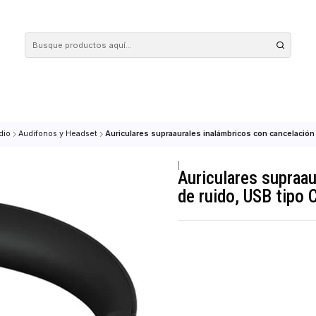
 tus compras en nuestra tienda! Además, conoce nuestro servicio Envío Rápido, con 
DEO
Audio
Audifonos y Headset
Auriculares supraaurales inalámbricos 
|
Auriculare
de ruido, 