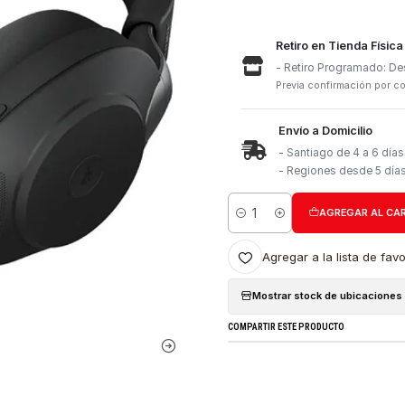
Retiro e
- Retiro
Previa con
Envío a 
- Santia
- Region
Cantidad
Agregar a l
Mostrar stock