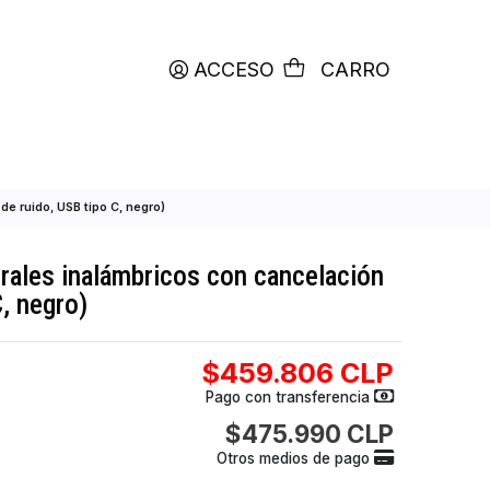
productos etiquetados con
RETIRO HOY
ACCESO
C
con cancelación de ruido, USB tipo C, negro)
s supraaurales inalámbricos con cancela
USB tipo C, negro)
$459.806
Pago con transfer
$475.990