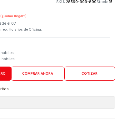
Otros medios de
SKU:
28599-999-899
n Tienda Física
(¿Cómo llegar?)
 Programado: Desde el
07
firmación por correo. Horarios de Oficina.
Domicilio
go de 4 a 6 días hábiles
es desde 5 días hábiles
AGREGAR AL CARRO
COMPRAR AHORA
COTIZAR
a lista de favoritos
 de ubicaciones