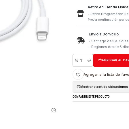
Retiro e
- Retiro
Previa con
Envío a 
- Santia
- Region
Cantidad
Agregar a l
Mostrar stock
COMPARTIR ESTE PRO