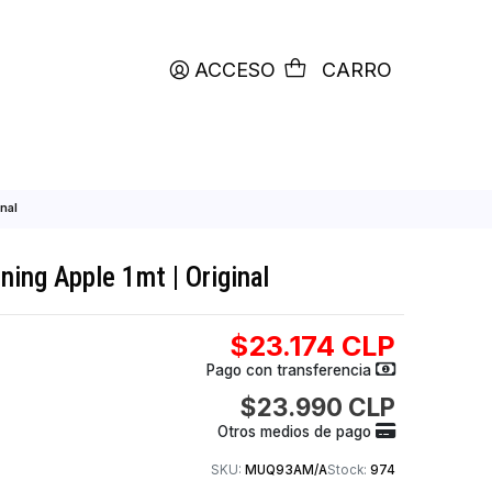
productos etiquetados con
RETIRO HOY
ACCESO
C
Apple 1mt | Original
C a Lightning Apple 1mt | Original
$23.174
Pago con transfer
$23.990
Otros medios de