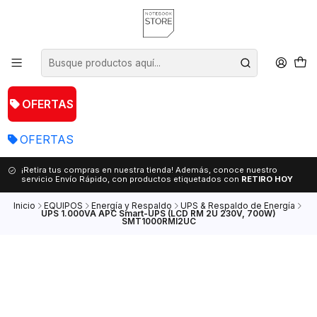
OFERTAS
OFERTAS
¡Retira tus compras en nuestra tienda! Además, conoce nuestro
servicio Envío Rápido, con productos etiquetados con
RETIRO HOY
Inicio
EQUIPOS
Energía y Respaldo
UPS & Respaldo de Energía
UPS 1.000VA APC Smart-UPS (LCD RM 2U 230V, 700W)
SMT1000RMI2UC