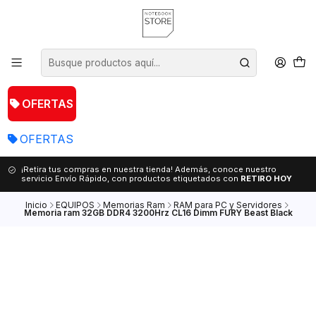
OFERTAS
OFERTAS
¡Retira tus compras en nuestra tienda! Además, conoce nuestro
servicio Envío Rápido, con productos etiquetados con
RETIRO HOY
Inicio
EQUIPOS
Memorias Ram
RAM para PC y Servidores
Memoria ram 32GB DDR4 3200Hrz CL16 Dimm FURY Beast Black